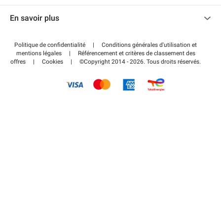
Nous contacter
Accéder à mon espace partenaire
En savoir plus
Centre d'aide
Blog
Comment ça marche ?
Politique de confidentialité
|
Conditions générales d'utilisation et
Wiki
mentions légales
|
Référencement et critères de classement des
Régler votre stationnement FLOW
offres
|
Cookies
|
©Copyright 2014 - 2026. Tous droits réservés.
Guide du stationnement