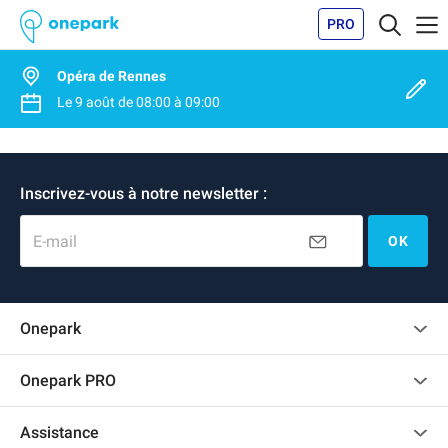
PRO
Opéra de Rennes
Le
9 août
de
08:00
à
09:00
Inscrivez-vous à notre newsletter :
E-mail
OK
Onepark
Charte des avis clients
Onepark PRO
Recrutement
Louer plusieurs places de parking pour mon entreprise
Assistance
Devenir partenaire