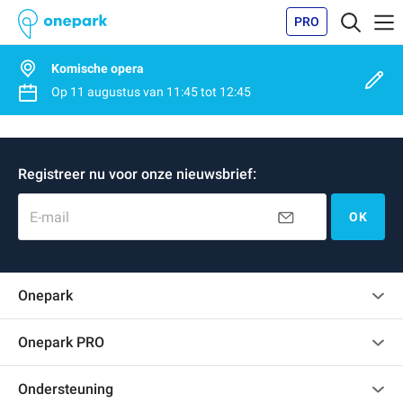
PRO
Komische opera
Op
11 augustus
van
11:45
tot
12:45
Registreer nu voor onze nieuwsbrief:
E-mail
OK
Onepark
Klantenbeoordelingen
Onepark PRO
Verschillende parkeerplaatsen huren voor mijn bedrijf
Ondersteuning
Word partner van Onepark