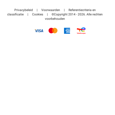
Neem contact met ons op
Toegang tot mijn partnergebied
Privacybeleid
|
Voorwaarden
|
Referentiecriteria en
Helpcentrum
classificatie
|
Cookies
|
©Copyright 2014 - 2026. Alle rechten
voorbehouden
Hoe het werkt
Betalen voor parkeren FLOW