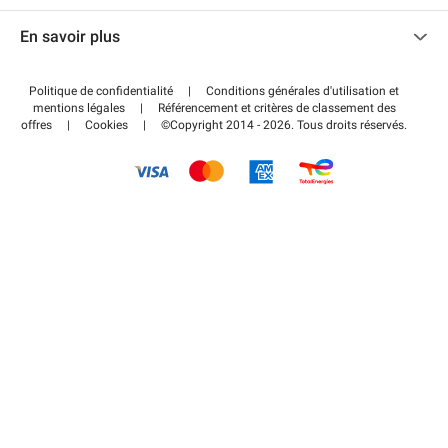
Nous contacter
Accéder à mon espace partenaire
En savoir plus
Centre d'aide
Blog
Comment ça marche ?
Politique de confidentialité
|
Conditions générales d'utilisation et
Wiki
mentions légales
|
Référencement et critères de classement des
Régler votre stationnement FLOW
offres
|
Cookies
|
©Copyright 2014 - 2026. Tous droits réservés.
Guide du stationnement