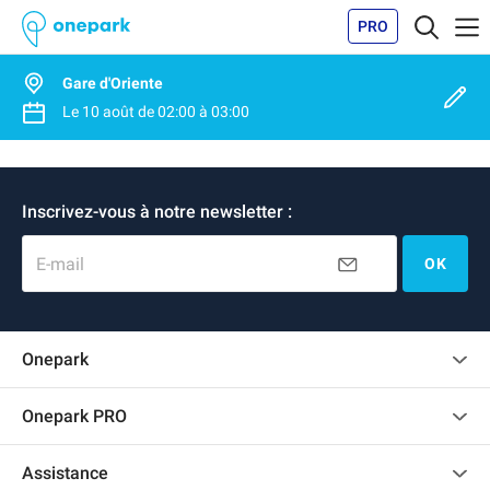
PRO
Gare d'Oriente
Le
10 août
de
02:00
à
03:00
Inscrivez-vous à notre newsletter :
E-mail
OK
Onepark
Charte des avis clients
Onepark PRO
Recrutement
Louer plusieurs places de parking pour mon entreprise
Assistance
Devenir partenaire