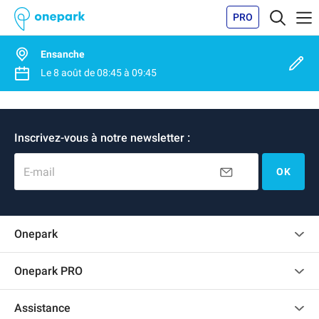
PRO
Ensanche
Le
8 août
de
08:45
à
09:45
Inscrivez-vous à notre newsletter :
E-mail
OK
Onepark
Charte des avis clients
Onepark PRO
Recrutement
Louer plusieurs places de parking pour mon entreprise
Assistance
Devenir partenaire