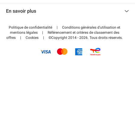
Nous contacter
Accéder à mon espace partenaire
En savoir plus
Centre d'aide
Blog
Comment ça marche ?
Politique de confidentialité
|
Conditions générales d'utilisation et
Wiki
mentions légales
|
Référencement et critères de classement des
Régler votre stationnement FLOW
offres
|
Cookies
|
©Copyright 2014 - 2026. Tous droits réservés.
Guide du stationnement