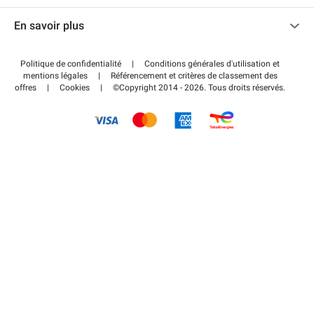
Nous contacter
Accéder à mon espace partenaire
En savoir plus
Centre d'aide
Blog
Comment ça marche ?
Politique de confidentialité
|
Conditions générales d'utilisation et
Wiki
mentions légales
|
Référencement et critères de classement des
Régler votre stationnement FLOW
offres
|
Cookies
|
©Copyright 2014 - 2026. Tous droits réservés.
Guide du stationnement