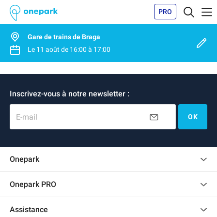
PRO
Gare de trains de Braga
Le
11 août
de
16:00
à
17:00
Inscrivez-vous à notre newsletter :
E-mail
OK
Onepark
Charte des avis clients
Onepark PRO
Recrutement
Louer plusieurs places de parking pour mon entreprise
Assistance
Devenir partenaire