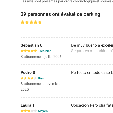
Les avis sont présentés par ordre chronologique et soumis 
39 personnes ont évalué ce parking
Sebastián C
De muy bueno a excelen
Seguro es mi parking n
Très bien
Stationnement juillet 2026
Pedro S
Perfecto en todo caso 
Bien
Stationnement novembre
2025
Laura T
Ubicación Pero olía fat
Moyen