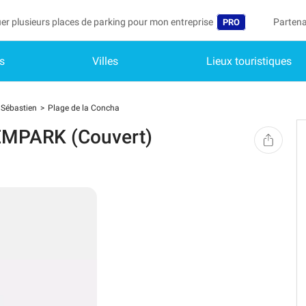
er plusieurs places de parking pour mon entreprise
Partena
PRO
s
Villes
Lieux touristiques
Langue
Devenir
Mo
België (NL)
Accéder
 Sébastien
Plage de la Concha
Deutschland (DE)
Vo
EMPARK (Couvert)
In
España (ES)
Mo
France (FR)
Me
International (EN
Me
Italia (IT)
Me
Nederlands (NL)
Portugal (PT)