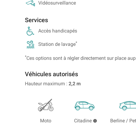
Vidéosurveillance
Rechercher
Rechercher
un
un
parking
Services
parking
à
de
l'international
Accès handicapés
gare
*
Station de lavage
*
Ces options sont à régler directement sur place aup
Véhicules autorisés
Hauteur maximum :
2,2
m
Moto
Citadine
Berline / Pe