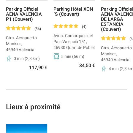
Parking Officiel
Parking Hôtel XON
Parking Officie
AENA VALENCIA
´S (Couvert)
AENA VALENC
P1 (Couvert)
DE LARGA
ESTANCIA
(
4
)
(Couvert)
(
86
)
Avda. Comarques del
Ctra. Aeropuerto
(
6
Pais Valencià 151
,
Manises
,
46930
Quart de Poblet
Ctra. Aeropuerto
46940
Valencia
Manises
,
5 min
(
66
m)
0 min
(
2,3
km)
46940
Valencia
34,50 €
117,90 €
4 min
(
2,3
km
Lieux à proximité