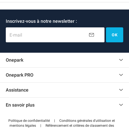
Inscrivez-vous à notre newsletter :
E-mail
OK
Onepark
Charte des avis clients
Onepark PRO
Recrutement
Louer plusieurs places de parking pour mon entreprise
Assistance
Devenir partenaire
Nous contacter
Accéder à mon espace partenaire
En savoir plus
Centre d'aide
Blog
Comment ça marche ?
Politique de confidentialité
|
Conditions générales d'utilisation et
Wiki
mentions légales
|
Référencement et critères de classement des
Régler votre stationnement FLOW