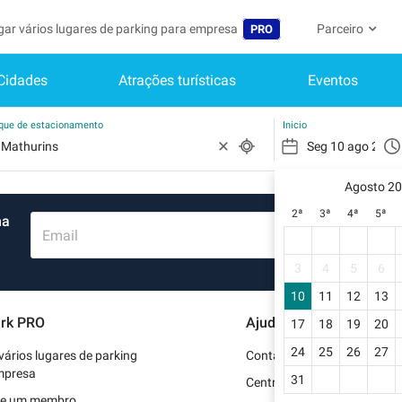
gar vários lugares de parking para empresa
Parceiro
PRO
Cidades
Atrações turísticas
Eventos
Idioma
Torne-se um m
A Minha C
Belgique (FR)
Acessar à área 
rque de estacionamento
Inicio
België (NL)
Ainda não
Inscrever-s
Agosto 2
Deutschland (DE)
2ª
3ª
4ª
5ª
ma
O meu perfi
España (ES)
Email
As minhas 
France (FR)
3
4
5
6
Os meus d
10
11
12
13
International (EN)
rk PRO
Ajuda
17
18
19
20
As minhas 
Italia (IT)
24
25
26
27
vários lugares de parking
Contate-nos
Nederlands (NL)
mpresa
31
Centro de apoio
se um membro