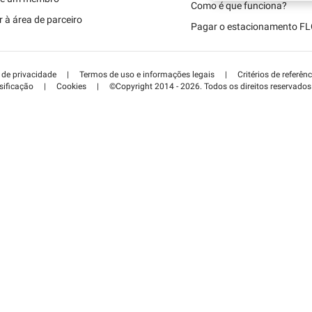
Schweiz (DE)
Como é que funciona?
 à área de parceiro
Pagar o estacionamento F
Suisse (FR)
a de privacidade
|
Termos de uso e informações legais
|
Critérios de referênc
sificação
|
Cookies
|
©Copyright 2014 - 2026. Todos os direitos reservados