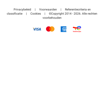
Neem contact met ons op
Toegang tot mijn partnergebied
Privacybeleid
|
Voorwaarden
|
Referentiecriteria en
Helpcentrum
classificatie
|
Cookies
|
©Copyright 2014 - 2026. Alle rechten
voorbehouden
Hoe het werkt
Betalen voor parkeren FLOW