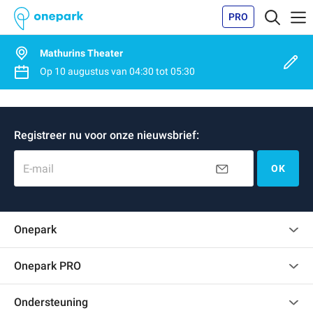
PRO
Mathurins Theater
Op
10 augustus
van
04:30
tot
05:30
Registreer nu voor onze nieuwsbrief:
E-mail
OK
Onepark
Klantenbeoordelingen
Onepark PRO
Verschillende parkeerplaatsen huren voor mijn bedrijf
Ondersteuning
Word partner van Onepark