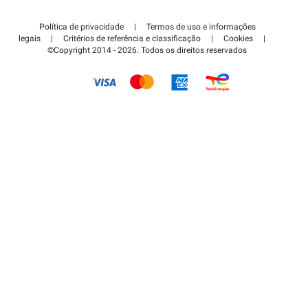
Contate-nos
Acessar à área de parceiro
Política de privacidade
|
Termos de uso e informações
Centro de apoio
legais
|
Critérios de referência e classificação
|
Cookies
|
©Copyright 2014 - 2026. Todos os direitos reservados
Como é que funciona?
Pagar o estacionamento FLOW