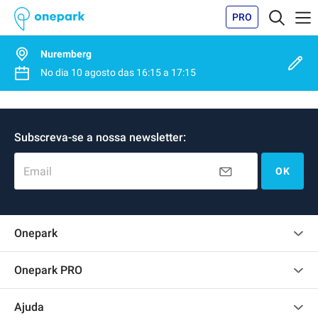
PRO
Nuremberg
No dia
10 agosto
das
16:15
a
17:15
Subscreva-se a nossa newsletter:
Email
OK
Onepark
Opinião dos clientes
Onepark PRO
Alugar vários lugares de parking para empresa
Ajuda
Torne-se um membro