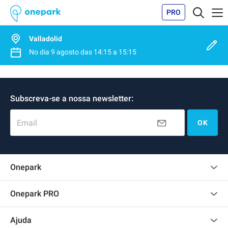
PRO
Valladolid
No dia
9 agosto
das
14:15
a
15:15
Subscreva-se a nossa newsletter:
Email
OK
Onepark
Opinião dos clientes
Onepark PRO
Alugar vários lugares de parking para empresa
Ajuda
Torne-se um membro