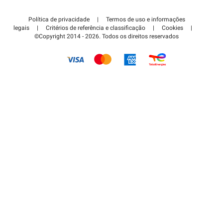
Contate-nos
Acessar à área de parceiro
Política de privacidade
|
Termos de uso e informações
Centro de apoio
legais
|
Critérios de referência e classificação
|
Cookies
|
©Copyright 2014 - 2026. Todos os direitos reservados
Como é que funciona?
Pagar o estacionamento FLOW