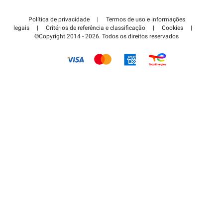
Contate-nos
Acessar à área de parceiro
Política de privacidade
|
Termos de uso e informações
Centro de apoio
legais
|
Critérios de referência e classificação
|
Cookies
|
©Copyright 2014 - 2026. Todos os direitos reservados
Como é que funciona?
Pagar o estacionamento FLOW