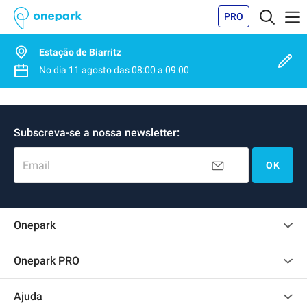
PRO
Estação de Biarritz
No dia
11 agosto
das
08:00
a
09:00
Subscreva-se a nossa newsletter:
Email
OK
Onepark
Opinião dos clientes
Onepark PRO
Alugar vários lugares de parking para empresa
Ajuda
Torne-se um membro