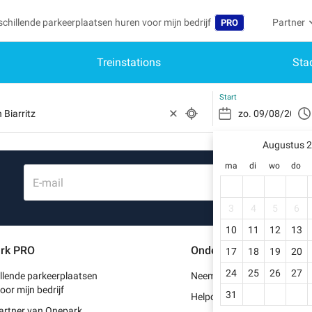
schillende parkeerplaatsen huren voor mijn bedrijf
Partner
PRO
Treinstations
Sta
Taal
Word par
Mij
Belgique (FR)
Toegang 
Start
België (NL)
Heb
Schr
Augustus 
Deutschland (DE)
ma
di
wo
do
Mijn
España (ES)
E-mail
Mij
France (FR)
3
4
5
6
Mij
10
11
12
13
International (EN)
rk PRO
Ondersteuning
17
18
19
20
Mij
Italia (IT)
24
25
26
27
llende parkeerplaatsen
Neem contact met ons op
Portugal (PT)
oor mijn bedrijf
31
Helpcentrum
artner van Onepark