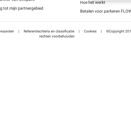
Schweiz (DE)
Hoe het werkt
 tot mijn partnergebied
Betalen voor parkeren FLO
Suisse (FR)
rwaarden
|
Referentiecriteria en classificatie
|
Cookies
|
©Copyright 2014
rechten voorbehouden