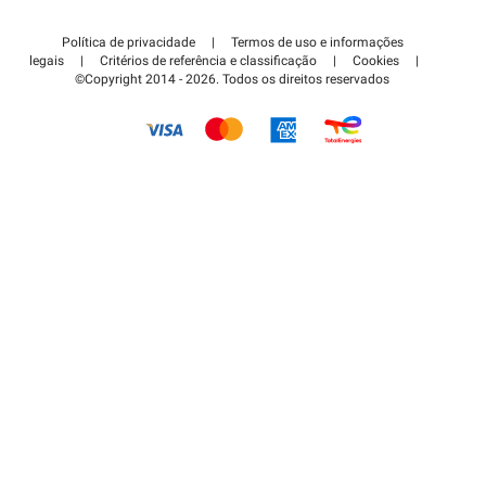
Contate-nos
Acessar à área de parceiro
Política de privacidade
|
Termos de uso e informações
Centro de apoio
legais
|
Critérios de referência e classificação
|
Cookies
|
©Copyright 2014 - 2026. Todos os direitos reservados
Como é que funciona?
Pagar o estacionamento FLOW