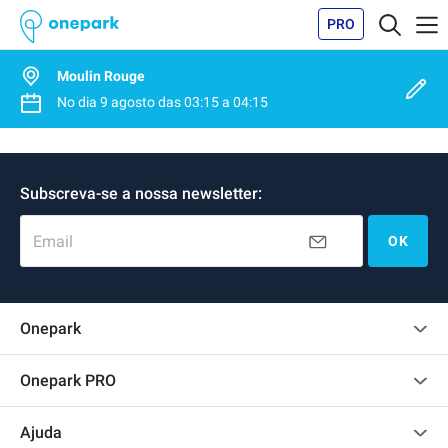
PRO
Moulin Rouge
No dia
9 agosto
das
03:15
a
04:15
Subscreva-se a nossa newsletter:
Email
OK
Onepark
Opinião dos clientes
Onepark PRO
Alugar vários lugares de parking para empresa
Ajuda
Torne-se um membro