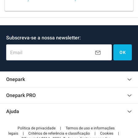
Subscreva-se a nossa newsletter:
Email
OK
Onepark
Opinião dos clientes
Onepark PRO
Alugar vários lugares de parking para empresa
Ajuda
Torne-se um membro
Contate-nos
Acessar à área de parceiro
Política de privacidade
|
Termos de uso e informações
Centro de apoio
legais
|
Critérios de referência e classificação
|
Cookies
|