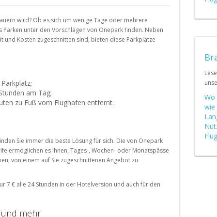
Schweiz (DE)
 dauern wird? Ob es sich um wenige Tage oder mehrere
Suisse (FR)
ales Parken unter den Vorschlägen von Onepark finden. Neben
it und Kosten zugeschnitten sind, bieten diese Parkplätze
Bra
Lese
Parkplatz;
uns
Stunden am Tag;
Wo 
uten zu Fuß vom Flughafen entfernt.
wie 
Lan
Nüt
Flu
inden Sie immer die beste Lösung für sich. Die von Onepark
rife ermöglichen es Ihnen, Tages-, Wochen- oder Monatspässe
nnen, von einem auf Sie zugeschnittenen Angebot zu
r 7 € alle 24 Stunden in der Hotelversion und auch für den
 und mehr