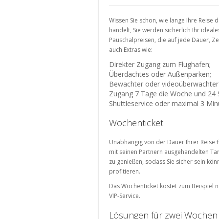
Parkplätze
Parkplätze
Parkplätze
Parkplätze
Parkplätze
Flughafen
München
Köln
Bochum
Parkplätze
Parkplätze
Parkplätze
Parkplätze
am
München
Aix-
Clichy
Amsterdam
Málaga
Wissen Sie schon, wie lange Ihre Reise
Bahnhof
Suche
en-
handelt, Sie werden sicherlich Ihr ide
Parkplätze
Parkplätze
Parkplätze
Suche
nach
Provence
Pauschalpreisen, die auf jede Dauer, Ze
Montrouge
Eindhoven
Valencia
nach
Parkplätze
auch Extras wie:
Parkplätze
Parkplätze
in
Parkplätze
Parkplätze
Direkter Zugang zum Flughafen;
Lyon
Portugal
am
der
Versailles
Granada
Überdachtes oder Außenparken;
Flughafen
Stadt
Parkplätze
Parkplätze
Bewachter oder videoüberwachter 
Parkplätze
Parkplätze
Lille
Porto
Zugang 7 Tage die Woche und 24 
Saint-
Sevilla
Shuttleservice oder maximal 3 Min
Parkplätze
Ouen
Parkplätze
Bordeaux
Lisboa
Parkplätze
Wochenticket
Parkplätze
La
Avignon
Rochelle
Unabhängig von der Dauer Ihrer Reise f
mit seinen Partnern ausgehandelten Ta
Parkplätze
zu genießen, sodass Sie sicher sein kö
Strasbourg
profitieren.
Parkplätze
Das Wochenticket kostet zum Beispiel nu
Rouen
VIP-Service.
Suche
Lösungen für zwei Wochen
für