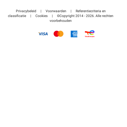
Neem contact met ons op
Toegang tot mijn partnergebied
Privacybeleid
|
Voorwaarden
|
Referentiecriteria en
Helpcentrum
classificatie
|
Cookies
|
©Copyright 2014 - 2026. Alle rechten
voorbehouden
Hoe het werkt
Betalen voor parkeren FLOW