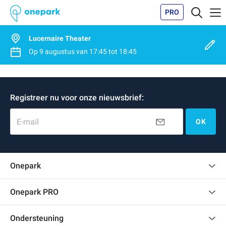
PRO
Lucernaire Theater
Op
9 augustus
van
17:45
tot
18:45
Registreer nu voor onze nieuwsbrief:
E-mail
OK
Onepark
Klantenbeoordelingen
Onepark PRO
Verschillende parkeerplaatsen huren voor mijn bedrijf
Ondersteuning
Word partner van Onepark