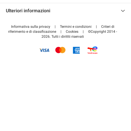
Contattaci
Accedi all'area partner
Ulteriori informazioni
Centro d'aiuto
Blog
Come funziona
Informativa sulla privacy
|
Termini e condizioni
|
Criteri di
riferimento e di classificazione
|
Cookies
|
©Copyright 2014 -
Pagare per il parcheggio FLOW
2026. Tutti i dirittti riservati