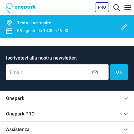
PRO
Teatro Lucernaire
Il
9 agosto
da
18:00
a
19:00
Iscrivetevi alla nostra newsletter:
Email
OK
Onepark
Regolamento recensioni
Onepark PRO
Affittare più posti auto per la mia azienda
Assistenza
Diventa un nostro partner