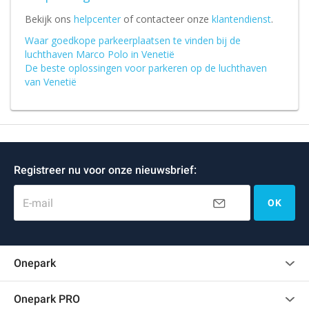
Bekijk ons
helpcenter
of contacteer onze
klantendienst
.
Waar goedkope parkeerplaatsen te vinden bij de
luchthaven Marco Polo in Venetië
De beste oplossingen voor parkeren op de luchthaven
van Venetië
Registreer nu voor onze nieuwsbrief:
E-mail
OK
Onepark
Klantenbeoordelingen
Onepark PRO