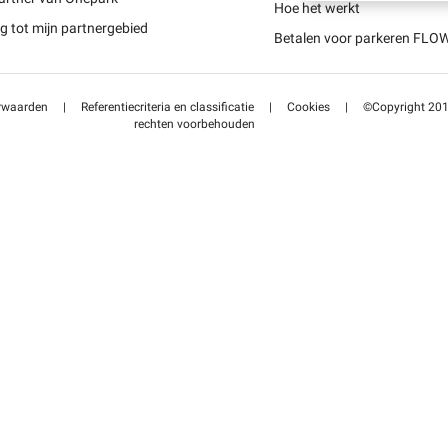
Schweiz (DE)
Hoe het werkt
 tot mijn partnergebied
Betalen voor parkeren FLO
Suisse (FR)
rwaarden
|
Referentiecriteria en classificatie
|
Cookies
|
©Copyright 2014
rechten voorbehouden