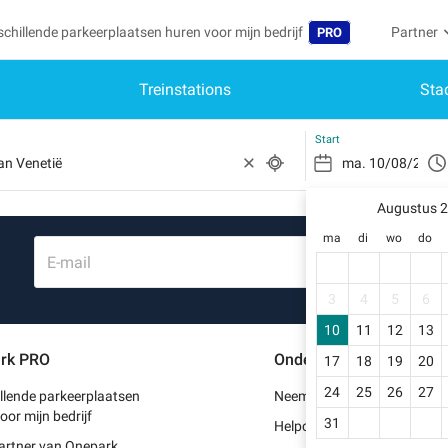
schillende parkeerplaatsen huren voor mijn bedrijf
Partner
PRO
Treinstations
Sta
Taal
Word par
Mij
Belgique (FR)
Toegang 
Start
België (NL)
Heb
Schr
Augustus 
Deutschland (DE)
ma
di
wo
do
Mijn
España (ES)
E-mail
Mij
France (FR)
3
4
5
6
Mij
10
11
12
13
International (EN)
rk PRO
Ondersteuning
17
18
19
20
Mij
Italia (IT)
24
25
26
27
llende parkeerplaatsen
Neem contact met ons op
Portugal (PT)
oor mijn bedrijf
31
Helpcentrum
artner van Onepark