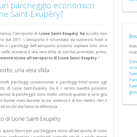
Schweiz 
 un parcheggio economico
one Saint-Exupéry?
Suisse (F
rancia, l'aeroporto di
Lione Saint-Exupéry ha
accolto non
Bi
nno dal 2011. L'aeroporto è circondato da numerosi hotel e
cato e i parcheggi dell'aeroporto possono ospitare solo circa
Visit
 nelle vicinanze è una vera sfida se non hai prenotato prima.
nos
mente vicino all'aeroporto di Lione Saint-Exupéry
?
Dov
eco
porto, una vera sfida
Sai
Parc
 molti parcheggi convenzionati e parcheggi hotel vicino agli
Sain
to di Lione Saint-Exupéry. Da lì, i servizi navetta possono
gius
 I servizi di parcheggio sono molto comodi quando si va in gita
 in buone mani durante la tua assenza e al tuo rientro ritiri il
oli tocchi che fanno la differenza.
to di Lione Saint-Exupéry
 spazio libero per parcheggiare vicino all'aeroporto di Lione
puoi confrontare i parcheggi custoditi situati a pochi minuti