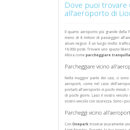
Parcheggi
Parcheggi
Parcheggi
Parcheggi
Dove puoi trovare
Aeroporto
Ciampino
al
Cerca
Venezia
Bari
Brindisi
Cremona
Parcheggi
Parcheggi
di
Prato
un
Spagna
Svizzera
all'aeroporto di Li
Lille
Versailles
Venezia
parcheggio
Bologna
Parcheggi
Parcheggi
Cerca
di
Parcheggi
Parcheggi
Parcheggi
Barcelona
Ginevra
un
Parcheggi
attrazione
Bordeaux
Saint-
Aeroporto
Il quarto aeroporto più grande della F
parcheggio
Bologna
turistica
Parcheggi
Ouen
Parcheggi
di
Parcheggi
meno di 8 milioni di passeggeri all'a
all'stazioni
Madrid
Losanna
Roma
Avignone
Parcheggi
alcuni negozi. È un luogo molto traffi
Cerca
Fiumicino
Parcheggi
La
Parcheggi
16.000 posti. Trovare uno spazio libero
un
Parcheggi
Málaga
Rochelle
Zurigo
Allora come
parcheggiare tranquilla
parcheggio
Marsiglia
Cerca
in
Parcheggi
Parcheggi
un
Parcheggi
Parcheggiare vicino all'aero
città
Valencia
Strasburgo
parcheggio
Montpellier
all'aeroporto
Parcheggi
Parcheggi
Nella maggior parte dei casi, ci sono
Granada
Rouen
aeroporti, come nel caso dell'aeropor
portarti all'aeroporto in pochi minuti.
Parcheggi
di pochi giorni. Lasci il vostro veicolo
Sevilla
vostro veicolo con sicurezza. Sono i picc
Cerca
Parcheggi vicino all'aeropor
un
parcheggio
Con
Onepark
troverai sicuramente uno
all'estero
Saint-Exupéry. Durante la tua ricerca, 