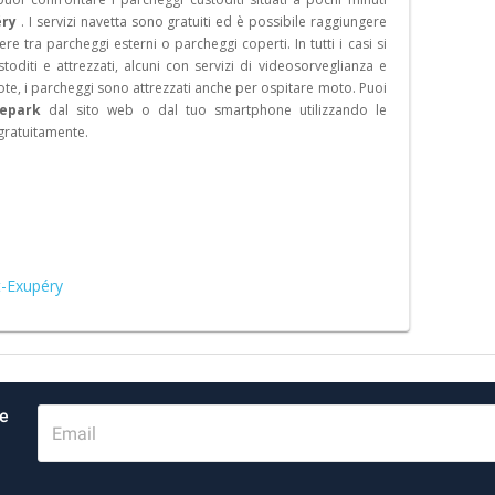
éry
. I servizi navetta sono gratuiti ed è possibile raggiungere
re tra parcheggi esterni o parcheggi coperti. In tutti i casi si
oditi e attrezzati, alcuni con servizi di videosorveglianza e
uote, i parcheggi sono attrezzati anche per ospitare moto. Puoi
epark
dal sito web o dal tuo smartphone utilizzando le
gratuitamente.
t-Exupéry
re
Email