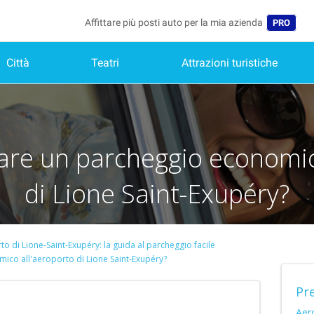
Affittare più posti auto per la mia azienda
PRO
Città
Teatri
Attrazioni turistiche
Lingua
Belgique 
België (N
are un parcheggio economic
Deutschl
España (
di Lione Saint-Exupéry?
France (
Internati
o di Lione-Saint-Exupéry: la guida al parcheggio facile
ico all'aeroporto di Lione Saint-Exupéry?
Nederlan
Pr
Portugal 
Aer