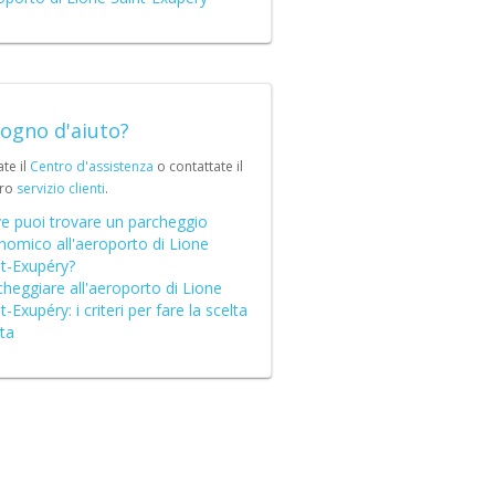
(DE)
R)
sogno d'aiuto?
ate il
Centro d'assistenza
o contattate il
tro
servizio clienti
.
e puoi trovare un parcheggio
nomico all'aeroporto di Lione
nt-Exupéry?
heggiare all'aeroporto di Lione
t-Exupéry: i criteri per fare la scelta
ta