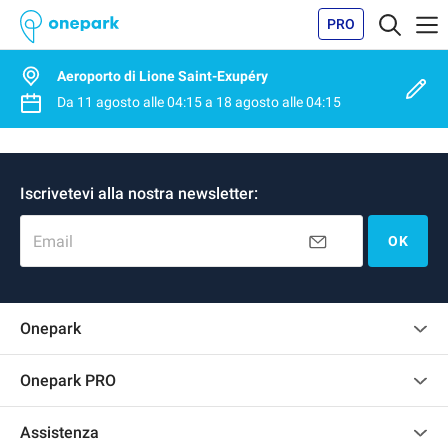
PRO
Aeroporto di Lione Saint-Exupéry
Da
11 agosto
alle
04:15
a
18 agosto
alle
04:15
Iscrivetevi alla nostra newsletter:
Email
OK
Onepark
Regolamento recensioni
Onepark PRO
Affittare più posti auto per la mia azienda
Assistenza
Diventa un nostro partner