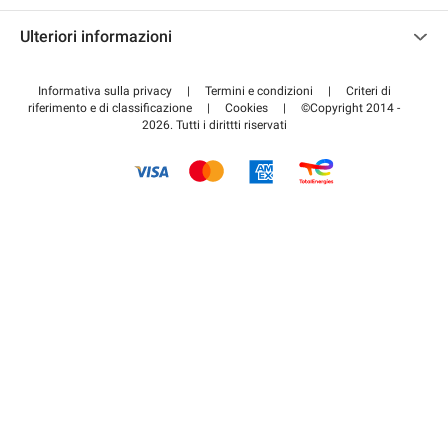
Contattaci
Accedi all'area partner
Ulteriori informazioni
Centro d'aiuto
Blog
Come funziona
Informativa sulla privacy
|
Termini e condizioni
|
Criteri di
riferimento e di classificazione
|
Cookies
|
©Copyright 2014 -
Pagare per il parcheggio FLOW
2026. Tutti i dirittti riservati