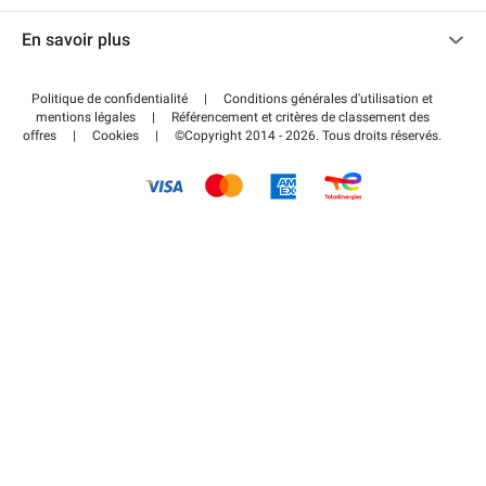
Nous contacter
Accéder à mon espace partenaire
En savoir plus
Centre d'aide
Blog
Comment ça marche ?
Politique de confidentialité
|
Conditions générales d'utilisation et
Wiki
mentions légales
|
Référencement et critères de classement des
Régler votre stationnement FLOW
offres
|
Cookies
|
©Copyright 2014 - 2026. Tous droits réservés.
Guide du stationnement