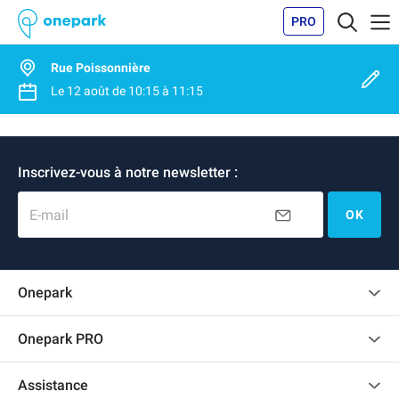
PRO
Rue Poissonnière
Le
12 août
de
10:15
à
11:15
Inscrivez-vous à notre newsletter :
E-mail
OK
Onepark
Charte des avis clients
Onepark PRO
Recrutement
Louer plusieurs places de parking pour mon entreprise
Assistance
Devenir partenaire