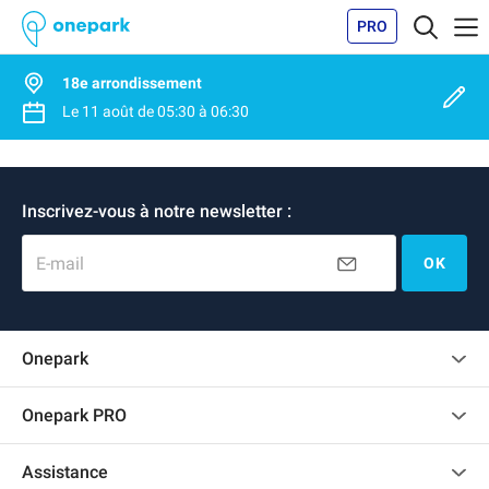
PRO
18e arrondissement
Le
11 août
de
05:30
à
06:30
Inscrivez-vous à notre newsletter :
E-mail
OK
Onepark
Charte des avis clients
Onepark PRO
Recrutement
Louer plusieurs places de parking pour mon entreprise
Assistance
Devenir partenaire