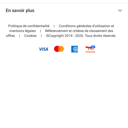
Nous contacter
Accéder à mon espace partenaire
En savoir plus
Centre d'aide
Blog
Comment ça marche ?
Politique de confidentialité
|
Conditions générales d'utilisation et
Wiki
mentions légales
|
Référencement et critères de classement des
Régler votre stationnement FLOW
offres
|
Cookies
|
©Copyright 2014 - 2026. Tous droits réservés.
Guide du stationnement