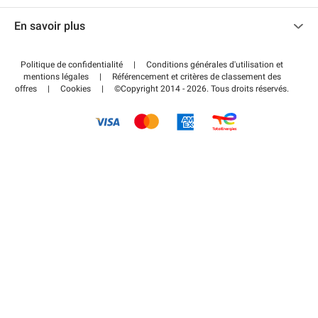
Nous contacter
Accéder à mon espace partenaire
En savoir plus
Centre d'aide
Blog
Comment ça marche ?
Politique de confidentialité
|
Conditions générales d'utilisation et
Wiki
mentions légales
|
Référencement et critères de classement des
Régler votre stationnement FLOW
offres
|
Cookies
|
©Copyright 2014 - 2026. Tous droits réservés.
Guide du stationnement