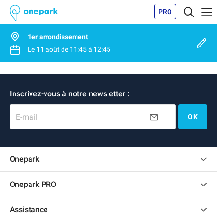
PRO
1er arrondissement
Le
11 août
de
11:45
à
12:45
Inscrivez-vous à notre newsletter :
E-mail
OK
Onepark
Charte des avis clients
Onepark PRO
Recrutement
Louer plusieurs places de parking pour mon entreprise
Assistance
Devenir partenaire