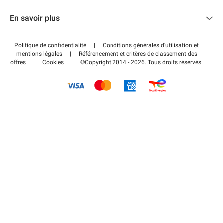
Nous contacter
Accéder à mon espace partenaire
En savoir plus
Centre d'aide
Blog
Comment ça marche ?
Politique de confidentialité
|
Conditions générales d'utilisation et
Wiki
mentions légales
|
Référencement et critères de classement des
Régler votre stationnement FLOW
offres
|
Cookies
|
©Copyright 2014 - 2026. Tous droits réservés.
Guide du stationnement