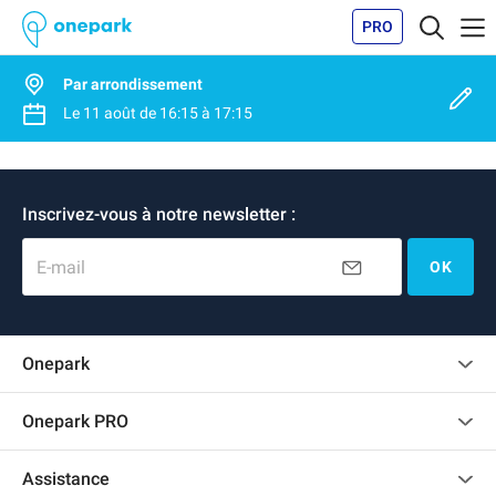
PRO
Par arrondissement
Le
11 août
de
16:15
à
17:15
Inscrivez-vous à notre newsletter :
E-mail
OK
Onepark
Charte des avis clients
Onepark PRO
Recrutement
Louer plusieurs places de parking pour mon entreprise
Assistance
Devenir partenaire