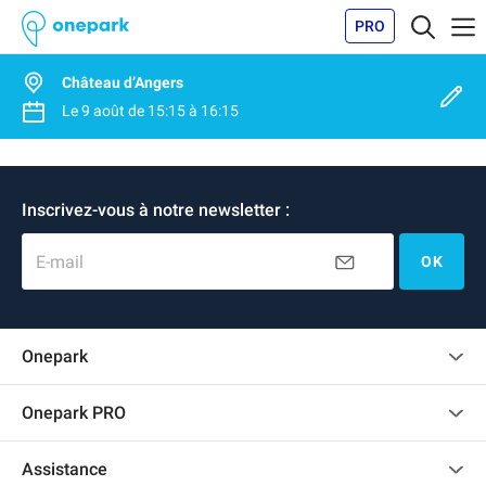
PRO
Château d’Angers
Le
9 août
de
15:15
à
16:15
Inscrivez-vous à notre newsletter :
E-mail
OK
Onepark
Charte des avis clients
Onepark PRO
Recrutement
Louer plusieurs places de parking pour mon entreprise
Assistance
Devenir partenaire