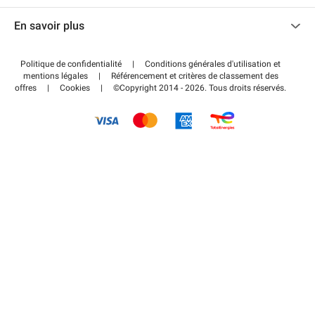
Nous contacter
Accéder à mon espace partenaire
En savoir plus
Centre d'aide
Blog
Comment ça marche ?
Politique de confidentialité
|
Conditions générales d'utilisation et
Wiki
mentions légales
|
Référencement et critères de classement des
Régler votre stationnement FLOW
offres
|
Cookies
|
©Copyright 2014 - 2026. Tous droits réservés.
Guide du stationnement