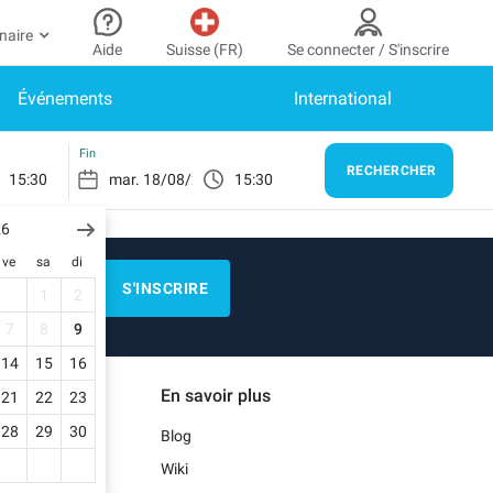
naire
Aide
Suisse (FR)
Se connecter / S'inscrire
Événements
International
ir partenaire
n Compte
Besoin d’aide ?
er à mon espace partenaire
Comment ça marche ?
SE CONNECTER
Fin
RECHERCHER
15:30
15:30
Centre d’aide
us n’avez pas encore de compte ?
scrivez-vous.
26
E)
Guide de stationnement
ve
sa
di
n profil
Nous contacter
S'INSCRIRE
1
2
s réservations
Blog
7
8
9
s informations de paiement
14
15
16
EN)
Notre application mobile
En savoir plus
21
22
23
s factures
28
29
30
Blog
)
Wiki