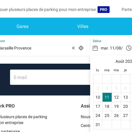
ouer plusieurs places de parking pour mon entreprise
Parte
PRO
Gares
Villes
Langue
Deven
Mo
Belgique (FR)
Accéd
ment
Début
België (NL)
Vo
In
Août 20
Deutschland (D
lu
ma
me
je
Mo
España (ES)
E-mail
Me
France (FR)
3
4
5
6
Me
10
11
12
13
International (
rk PRO
Assistance
17
18
19
20
Me
Italia (IT)
24
25
26
27
lusieurs places de parking
Nous contacter
Nederlands (NL
on entreprise
31
Centre d'aide
 partenaire