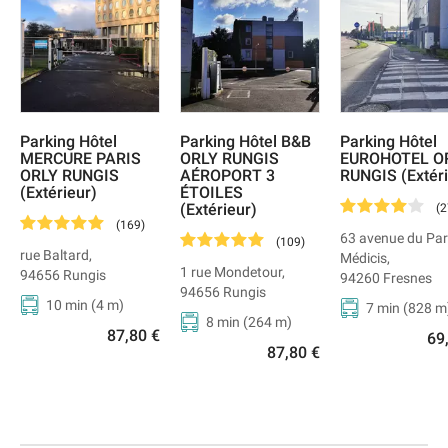
Parking Hôtel
Parking Hôtel B&B
Parking Hôtel
MERCURE PARIS
ORLY RUNGIS
EUROHOTEL O
ORLY RUNGIS
AÉROPORT 3
RUNGIS (Extéri
(Extérieur)
ÉTOILES
(Extérieur)
(
2
(
169
)
63 avenue du Pa
(
109
)
rue Baltard
,
Médicis
,
1 rue Mondetour
,
94656
Rungis
94260
Fresnes
94656
Rungis
10 min
(
4
m)
7 min
(
828
m
8 min
(
264
m)
87,80 €
69
87,80 €