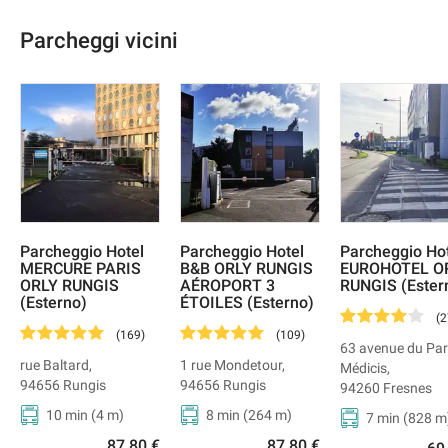
Parcheggi vicini
Parcheggio Hotel
Parcheggio Hotel
Parcheggio Ho
MERCURE PARIS
B&B ORLY RUNGIS
EUROHOTEL O
ORLY RUNGIS
AÉROPORT 3
RUNGIS (Ester
(Esterno)
ÉTOILES (Esterno)
(
2
(
169
)
(
109
)
63 avenue du Pa
rue Baltard
,
1 rue Mondetour
,
Médicis
,
94656
Rungis
94656
Rungis
94260
Fresnes
10 min
(
4
m)
8 min
(
264
m)
7 min
(
828
m
87,80 €
87,80 €