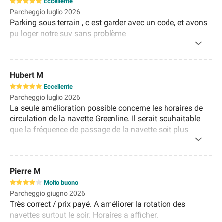
Eccellente
Parcheggio luglio 2026
Parking sous terrain , c est garder avec un code, et avons
pu loger notre suv sans problème
Hubert M
Eccellente
Parcheggio luglio 2026
La seule amélioration possible concerne les horaires de
circulation de la navette Greenline. Il serait souhaitable
que la fréquence de passage de la navette soit plus
importante et que les horaires de la dernière navette
soient plus tardifs (par sécurité lorsque certains vols
tardifs accusent du retard).
Pierre M
Molto buono
Parcheggio giugno 2026
Très correct / prix payé. A améliorer la rotation des
navettes surtout le soir. Horaires a afficher.