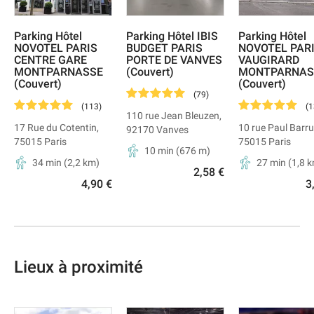
Parking Hôtel
Parking Hôtel IBIS
Parking Hôtel
NOVOTEL PARIS
BUDGET PARIS
NOVOTEL PAR
CENTRE GARE
PORTE DE VANVES
VAUGIRARD
MONTPARNASSE
(Couvert)
MONTPARNAS
(Couvert)
(Couvert)
(
79
)
(
113
)
(
1
110 rue Jean Bleuzen
,
17 Rue du Cotentin
,
10 rue Paul Barru
92170
Vanves
75015
Paris
75015
Paris
10 min
(
676
m)
34 min
(
2,2
km)
27 min
(
1,8
k
2,58 €
4,90 €
3
Lieux à proximité