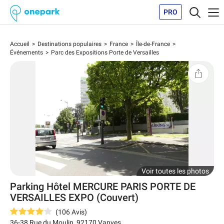
PRO
Accueil
Destinations populaires
France
Île-de-France
Événements
Parc des Expositions Porte de Versailles
Voir toutes les photos
Parking Hôtel MERCURE PARIS PORTE DE
VERSAILLES EXPO (Couvert)
(
106
Avis
)
36-38 Rue du Moulin
,
92170
Vanves