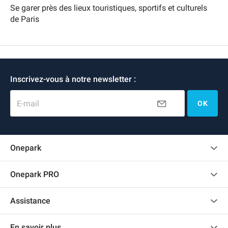
Se garer près des lieux touristiques, sportifs et culturels
de Paris
Inscrivez-vous à notre newsletter :
E-mail
OK
Onepark
Charte des avis clients
Onepark PRO
Recrutement
Louer plusieurs places de parking pour mon entreprise
Assistance
Devenir partenaire
Nous contacter
Accéder à mon espace partenaire
En savoir plus