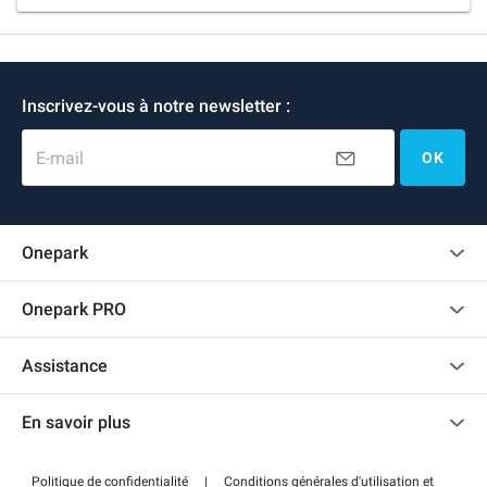
Inscrivez-vous à notre newsletter :
E-mail
OK
Onepark
Charte des avis clients
Onepark PRO
Recrutement
Louer plusieurs places de parking pour mon entreprise
Assistance
Devenir partenaire
Nous contacter
Accéder à mon espace partenaire
En savoir plus
Centre d'aide
Blog
Comment ça marche ?
Politique de confidentialité
|
Conditions générales d'utilisation et