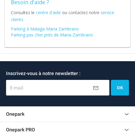
Besoin d'aide ?
Consultez le
centre d'aide
ou contactez notre
service
clients
.
Parking à Malaga-Maria Zambrano
Parking pas cher près de Maria-Zambrano
Inscrivez-vous à notre newsletter :
E-mail
OK
Onepark
Charte des avis clients
Onepark PRO
Recrutement