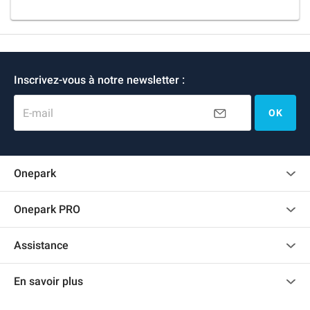
Inscrivez-vous à notre newsletter :
E-mail
OK
Onepark
Charte des avis clients
Onepark PRO
Recrutement
Louer plusieurs places de parking pour mon entreprise
Assistance
Devenir partenaire
Nous contacter
Accéder à mon espace partenaire
En savoir plus
Centre d'aide
Blog