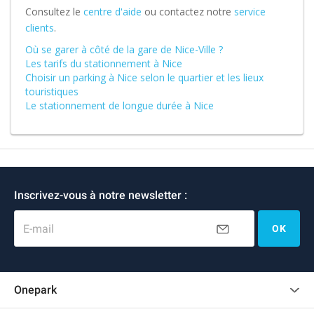
Consultez le
centre d'aide
ou contactez notre
service
clients
.
Où se garer à côté de la gare de Nice-Ville ?
Les tarifs du stationnement à Nice
Choisir un parking à Nice selon le quartier et les lieux
touristiques
Le stationnement de longue durée à Nice
Inscrivez-vous à notre newsletter :
E-mail
OK
Onepark