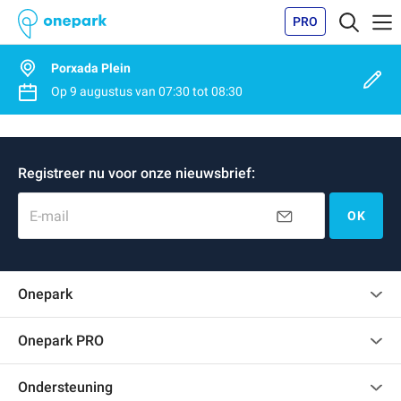
PRO
Porxada Plein
Op
9 augustus
van
07:30
tot
08:30
Registreer nu voor onze nieuwsbrief:
E-mail
OK
Onepark
Klantenbeoordelingen
Onepark PRO
Verschillende parkeerplaatsen huren voor mijn bedrijf
Ondersteuning
Word partner van Onepark