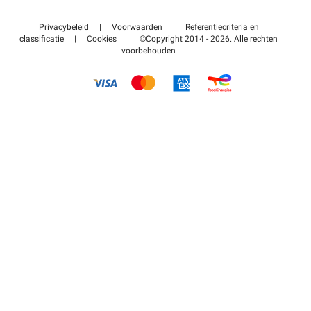
Neem contact met ons op
Toegang tot mijn partnergebied
Privacybeleid
|
Voorwaarden
|
Referentiecriteria en
Helpcentrum
classificatie
|
Cookies
|
©Copyright 2014 - 2026. Alle rechten
voorbehouden
Hoe het werkt
Betalen voor parkeren FLOW