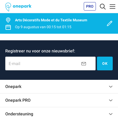
PRO
Arts Décoratifs Mode et du Textile Museum
Op
9 augustus
van
00:15
tot
01:15
Registreer nu voor onze nieuwsbrief:
E-mail
OK
Onepark
Klantenbeoordelingen
Onepark PRO
Verschillende parkeerplaatsen huren voor mijn bedrijf
Ondersteuning
Word partner van Onepark