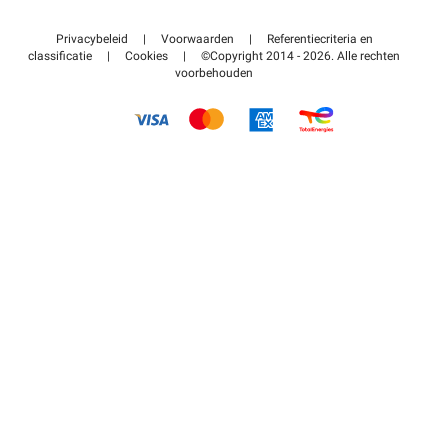
Neem contact met ons op
Toegang tot mijn partnergebied
Privacybeleid
|
Voorwaarden
|
Referentiecriteria en
Helpcentrum
classificatie
|
Cookies
|
©Copyright 2014 - 2026. Alle rechten
voorbehouden
Hoe het werkt
Betalen voor parkeren FLOW