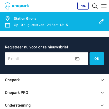
PRO
Station Girona
Op
10 augustus
van
12:15
tot
13:15
Registreer nu voor onze nieuwsbrief:
E-mail
OK
Onepark
Klantenbeoordelingen
Onepark PRO
Verschillende parkeerplaatsen huren voor mijn bedrijf
Ondersteuning
Word partner van Onepark