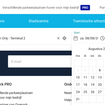
Verschillende parkeerplaatsen huren voor mijn bedrijf
Par
PRO
ons
Stadscentra
Toeristische attract
Taal
Mij
Wor
Belgique (FR)
Toe
Start
Deutschland (D
Heb
Schr
Augustus 
España (ES)
ma
di
wo
do
Mijn
France (FR)
E-mail
Mij
International (E
3
4
5
6
Mij
10
11
12
13
Italia (IT)
rk PRO
Ondersteuning
17
18
19
20
Mij
Nederlands (NL
24
25
26
27
llende parkeerplaatsen
Neem contact met ons op
Portugal (PT)
oor mijn bedrijf
31
Helpcentrum
artner van Onepark