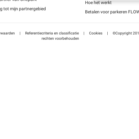
Schweiz (DE)
Hoe het werkt
 tot mijn partnergebied
Betalen voor parkeren FLO
Suisse (FR)
rwaarden
|
Referentiecriteria en classificatie
|
Cookies
|
©Copyright 2014
rechten voorbehouden