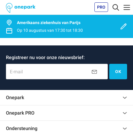
PRO
Amerikaans ziekenhuis van Parijs
Op
10 augustus
van
17:30
tot
18:30
Registreer nu voor onze nieuwsbrief:
E-mail
OK
Onepark
Klantenbeoordelingen
Onepark PRO
Verschillende parkeerplaatsen huren voor mijn bedrijf
Ondersteuning
Word partner van Onepark