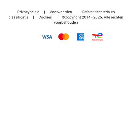
Neem contact met ons op
Toegang tot mijn partnergebied
Privacybeleid
|
Voorwaarden
|
Referentiecriteria en
Helpcentrum
classificatie
|
Cookies
|
©Copyright 2014 - 2026. Alle rechten
voorbehouden
Hoe het werkt
Betalen voor parkeren FLOW