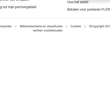
Schweiz (DE)
Hoe het werkt
 tot mijn partnergebied
Betalen voor parkeren FLO
Suisse (FR)
rwaarden
|
Referentiecriteria en classificatie
|
Cookies
|
©Copyright 2014
rechten voorbehouden