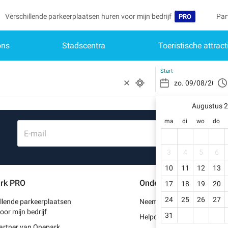
Verschillende parkeerplaatsen huren voor mijn bedrijf
Par
PRO
ons
Stadscentra
Toeristische attract
Taal
Mij
Wor
Belgique (FR)
Toe
Start
Deutschland (D
Heb
Schr
Augustus 
España (ES)
ma
di
wo
do
Mijn
France (FR)
E-mail
Mij
International (E
3
4
5
6
Mij
10
11
12
13
Italia (IT)
rk PRO
Ondersteuning
17
18
19
20
Mij
Nederlands (NL
24
25
26
27
llende parkeerplaatsen
Neem contact met ons op
Portugal (PT)
oor mijn bedrijf
31
Helpcentrum
artner van Onepark