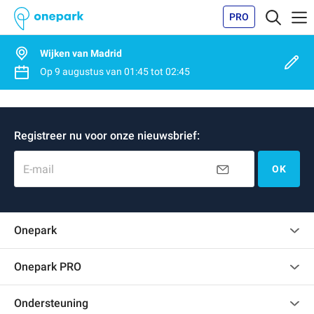
PRO
Wijken van Madrid
Op
9 augustus
van
01:45
tot
02:45
Registreer nu voor onze nieuwsbrief:
E-mail
OK
Onepark
Klantenbeoordelingen
Onepark PRO
Verschillende parkeerplaatsen huren voor mijn bedrijf
Ondersteuning
Word partner van Onepark