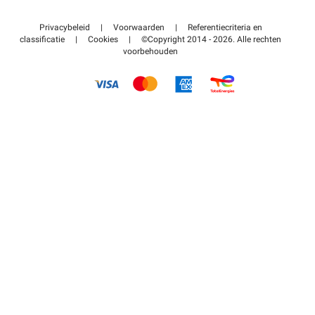
Neem contact met ons op
Toegang tot mijn partnergebied
Privacybeleid
|
Voorwaarden
|
Referentiecriteria en
Helpcentrum
classificatie
|
Cookies
|
©Copyright 2014 - 2026. Alle rechten
voorbehouden
Hoe het werkt
Betalen voor parkeren FLOW