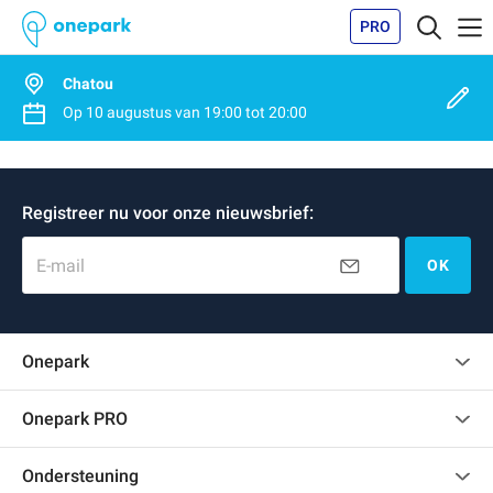
PRO
Chatou
Op
10 augustus
van
19:00
tot
20:00
Registreer nu voor onze nieuwsbrief:
E-mail
OK
Onepark
Klantenbeoordelingen
Onepark PRO
Verschillende parkeerplaatsen huren voor mijn bedrijf
Ondersteuning
Word partner van Onepark