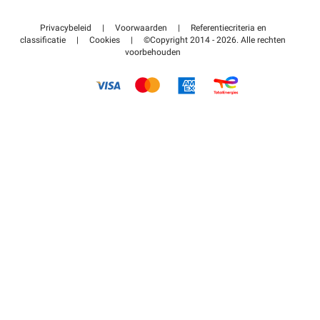
Neem contact met ons op
Toegang tot mijn partnergebied
Privacybeleid
|
Voorwaarden
|
Referentiecriteria en
Helpcentrum
classificatie
|
Cookies
|
©Copyright 2014 - 2026. Alle rechten
voorbehouden
Hoe het werkt
Betalen voor parkeren FLOW