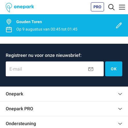
PRO
Gouden Toren
Op
9 augustus
van
00:45
tot
01:45
Registreer nu voor onze nieuwsbrief:
E-mail
OK
Onepark
Klantenbeoordelingen
Onepark PRO
Verschillende parkeerplaatsen huren voor mijn bedrijf
Ondersteuning
Word partner van Onepark