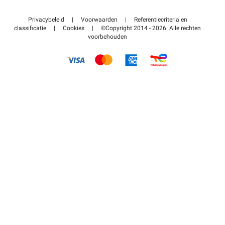
Neem contact met ons op
Toegang tot mijn partnergebied
Privacybeleid
|
Voorwaarden
|
Referentiecriteria en
Helpcentrum
classificatie
|
Cookies
|
©Copyright 2014 - 2026. Alle rechten
voorbehouden
Hoe het werkt
Betalen voor parkeren FLOW