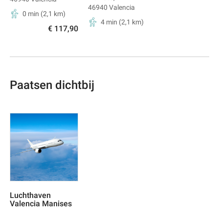
46940
Valencia
0 min
(
2,1
km)
4 min
(
2,1
km)
€ 117,90
Paatsen dichtbij
Luchthaven
Valencia Manises