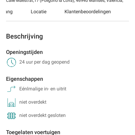
Calle Maestrat,17 (Polígono la Cova)
,
46940
Manises, Valencia,
egang
Locatie
Klantenbeoordelingen
Beschrijving
Openingstijden
24 uur per dag geopend
Eigenschappen
Eénlmalige in- en uitrit
niet overdekt
niet overdekt gesloten
Toegelaten voertuigen