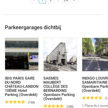
fois pour moi.
Parkeergarages dichtbij
IBIS PARIS GARE
SAEMES
INDIGO LOUVR
DU NORD
MAUBERT
SAMARITAINE
CHÂTEAU-LANDON
COLLÈGE DES
Openbare Park
10ÈME Hotel
BERNARDINS
(Overdekt)
Parking (Overdekt)
Openbare Parking
(Overdekt)
(
1
(
158
)
1 Place du Louvr
(
185
)