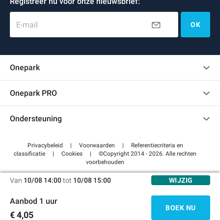
Registreer nu voor onze nieuwsbrief:
E-mail
OK
Onepark
Klantenbeoordelingen
Onepark PRO
Verschillende parkeerplaatsen huren voor mijn bedrijf
Ondersteuning
Word partner van Onepark
Neem contact met ons op
Toegang tot mijn partnergebied
Privacybeleid
|
Voorwaarden
|
Referentiecriteria en
Helpcentrum
classificatie
|
Cookies
|
©Copyright 2014 - 2026. Alle rechten
voorbehouden
Hoe het werkt
Van
10/08 14:00
tot
10/08 15:00
WIJZIG
Betalen voor parkeren FLOW
Aanbod 1 uur
BOEK NU
€ 4,05