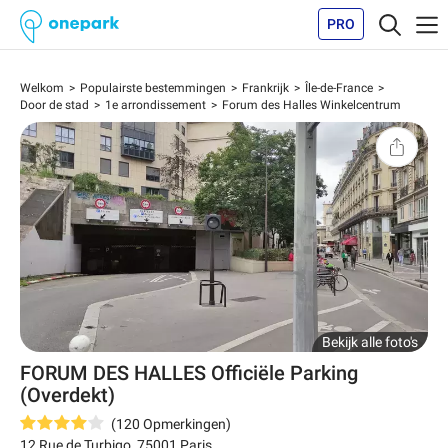
PRO
Welkom
Populairste bestemmingen
Frankrijk
Île-de-France
Door de stad
1e arrondissement
Forum des Halles Winkelcentrum
Bekijk alle foto's
FORUM DES HALLES Officiële Parking
(Overdekt)
(
120
Opmerkingen
)
12 Rue de Turbigo
,
75001
Paris