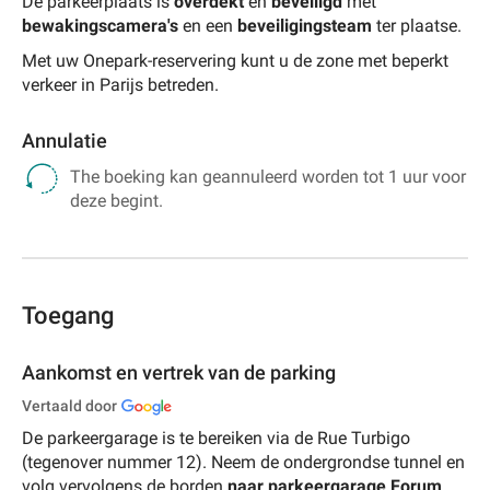
De parkeerplaats is
overdekt
en
beveiligd
met
bewakingscamera's
en een
beveiligingsteam
ter plaatse.
Met uw Onepark-reservering kunt u de zone met beperkt
verkeer in Parijs betreden.
Annulatie
The boeking kan geannuleerd worden tot 1 uur voor
deze begint.
Toegang
Aankomst en vertrek van de parking
Vertaald door
De parkeergarage is te bereiken via de Rue Turbigo
(tegenover nummer 12). Neem de ondergrondse tunnel en
volg vervolgens de borden
naar parkeergarage Forum