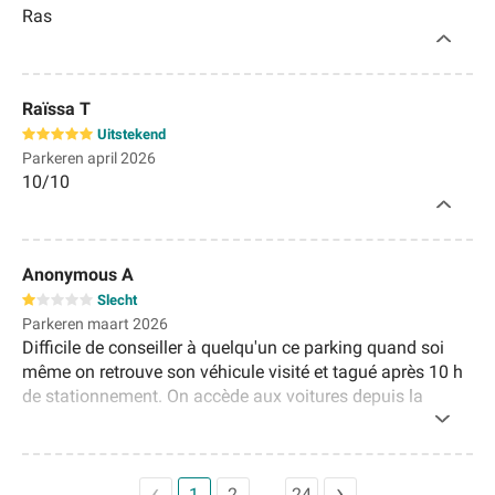
Ras
Raïssa T
Uitstekend
Parkeren april 2026
10/10
Anonymous A
Slecht
Parkeren maart 2026
Difficile de conseiller à quelqu'un ce parking quand soi
même on retrouve son véhicule visité et tagué après 10 h
de stationnement. On accède aux voitures depuis la
surface d'un simple appel d'ascenseur. Quand à la
présence sur place d'un agent le soir si vous arrivez à
avoir quelqu'un vous aurez de la chance malgré le bouton
d'appel idem pour n°de téléphone. Première et dernière
1
2
24