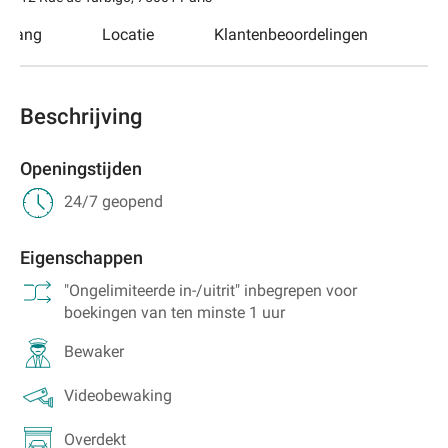
egang
Locatie
Klantenbeoordelingen
Beschrijving
Openingstijden
24/7 geopend
Eigenschappen
"Ongelimiteerde in-/uitrit" inbegrepen voor
boekingen van ten minste 1 uur
Bewaker
Videobewaking
Overdekt