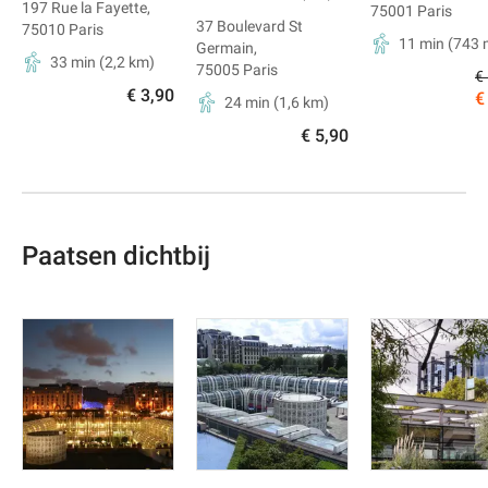
197 Rue la Fayette
,
75001
Paris
37 Boulevard St
75010
Paris
11 min
(
743
Germain
,
33 min
(
2,2
km)
75005
Paris
€
€ 3,90
€
24 min
(
1,6
km)
€ 5,90
Paatsen dichtbij