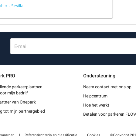
lo - Sevilla
E-mail
rk PRO
Ondersteuning
llende parkeerplaatsen
Neem contact met ons op
oor mijn bedrijf
Helpcentrum
artner van Onepark
Hoe het werkt
 tot mijn partnergebied
Betalen voor parkeren FLO
rwaarden
|
Referentiecriteria en classificatie
|
Cookies
|
©Copyright 2014