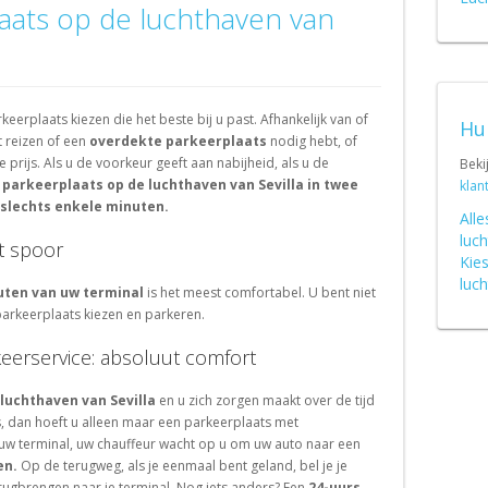
Schweiz (DE)
aats op de luchthaven van
Suisse (FR)
eerplaats kiezen die het beste bij u past. Afhankelijk van of
Hu
 reizen of een
overdekte parkeerplaats
nodig hebt, of
prijs. Als u de voorkeur geeft aan nabijheid, als u de
Beki
 parkeerplaats op de luchthaven van Sevilla in twee
klan
 slechts enkele minuten.
All
luch
t spoor
Kie
luch
uten van uw terminal
is het meest comfortabel. U bent niet
 parkeerplaats kiezen en parkeren.
eerservice: absoluut comfort
luchthaven van Sevilla
en u zich zorgen maakt over de tijd
, dan hoeft u alleen maar een parkeerplaats met
r uw terminal, uw chauffeur wacht op u om uw auto naar een
en.
Op de terugweg, als je eenmaal bent geland, bel je je
terugbrengen naar je terminal. Nog iets anders? Een
24-uurs