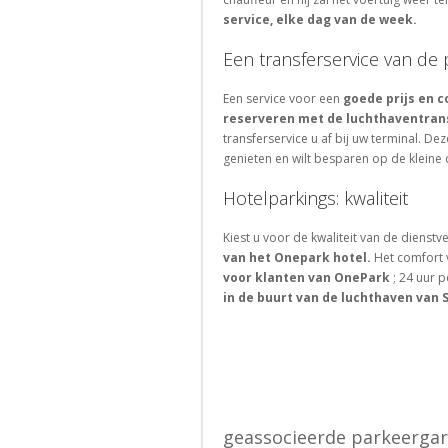
Bordeaux
Portugal
La
service, elke dag van de week.
Parkeren
Rochelle
Parkeren
bij
bij
Een transferservice van de
Avignon
Porto
Een service voor een
goede prijs en 
Parkeren
reserveren met de luchthaventran
bij
transferservice u af bij uw terminal. De
Lisboa
genieten en wilt besparen op de kleine d
Zoeken
Hotelparkings: kwaliteit
naar
parkeerplaatsen
Kiest u voor de kwaliteit van de dienstv
in
van het Onepark hotel.
Het comfort 
het
voor klanten van OnePark
; 24 uur p
buitenland
in de buurt van de luchthaven van S
geassocieerde parkeerga