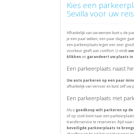
les-
bij
Kies een parkeerpl
Schuman
Zoek
Parkeren
Parkeren
Moulineaux
Bergamo
Zoek
een
bij
Sevilla voor uw reis
bij
Zoek
een
parkeerplaats
Parkeren
Parkeren
Granada
Nantes
een
parkeerplaats
in
bij
bij
Parkeren
parkeerplaats
in
de
Parkeren
Rennes
Roma
bij
Afhankelijk van uw wensen kunt u de park
bij
de
buurt
bij
Parkeren
Parkeren
Sevilla
je een paar weken, een paar dagen gaat
het
stad
van
Nice
bij
bij
een parkeerplaats tegen een zeer goede 
station
een
Parkeren
Clichy
Venezia
Zwitserland
voorkeur geeft aan comfort. U vindt
uw
toeristische
bij
klikken
en
garandeert uw plaats in
attractie
Parkeren
Parkeren
Parkeren
Aix-
bij
bij
bij
en-
Een parkeerplaats naast he
Montrouge
Bologna
Genève
Provence
Parkeren
Parkeren
Uw auto parkeren op een paar min
Parkeren
Nederland
bij
bij
afhankelijk van vervoer en kunt zelf uw
bij
Versailles
Parkeren
Lausanne
Lyon
bij
Een parkeerplaats met park
Parkeren
Parkeren
Parkeren
Amsterdam
bij
bij
bij
Als u
goedkoop wilt parkeren op de 
Saint-
Parkeren
Zurich
Lille
of op zoek bent naar een parkeerplaats
Ouen
bij
transferservice te reserveren. Rijd naa
Parkeren
Eindhoven
Parkeren
beveiligde parkeerplaats te breng
bij
bij
chauffeur en hij zal het voertuig weer 