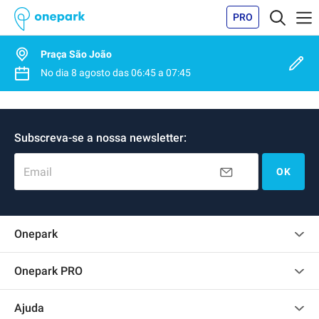
PRO
Praça São João
No dia
8 agosto
das
06:45
a
07:45
Subscreva-se a nossa newsletter:
Email
OK
Onepark
Opinião dos clientes
Onepark PRO
Alugar vários lugares de parking para empresa
Ajuda
Torne-se um membro