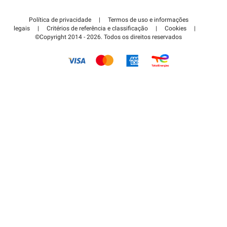
Contate-nos
Acessar à área de parceiro
Política de privacidade
|
Termos de uso e informações
Centro de apoio
legais
|
Critérios de referência e classificação
|
Cookies
|
©Copyright 2014 - 2026. Todos os direitos reservados
Como é que funciona?
Pagar o estacionamento FLOW