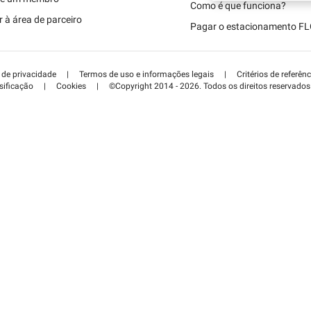
Schweiz (DE)
Como é que funciona?
 à área de parceiro
Pagar o estacionamento F
Suisse (FR)
a de privacidade
|
Termos de uso e informações legais
|
Critérios de referênc
sificação
|
Cookies
|
©Copyright 2014 - 2026. Todos os direitos reservados