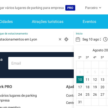
gar vários lugares de parking para empresa
Parceiro
PRO
Cidades
Atrações turísticas
Eventos
Idioma
Torne-se um m
A Minha C
Belgique (FR)
Acessar à área 
rque de estacionamento
Inicio
België (NL)
Ainda não
Inscrever-s
Agosto 2
Deutschland (DE)
2ª
3ª
4ª
5ª
ma
O meu perfi
España (ES)
Email
As minhas 
France (FR)
3
4
5
6
Os meus d
10
11
12
13
International (EN)
rk PRO
Ajuda
17
18
19
20
As minhas 
Italia (IT)
24
25
26
27
vários lugares de parking
Contate-nos
Nederlands (NL)
mpresa
31
Centro de apoio
se um membro