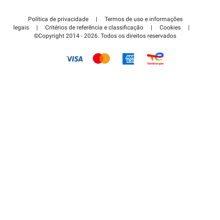
Contate-nos
Acessar à área de parceiro
Política de privacidade
|
Termos de uso e informações
Centro de apoio
legais
|
Critérios de referência e classificação
|
Cookies
|
©Copyright 2014 - 2026. Todos os direitos reservados
Como é que funciona?
Pagar o estacionamento FLOW