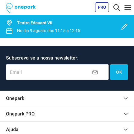
PRO
Teatro Edouard VII
No dia
9 agosto
das
11:15
a
12:15
Subscreva-se a nossa newsletter:
Email
OK
Onepark
Opinião dos clientes
Onepark PRO
Alugar vários lugares de parking para empresa
Ajuda
Torne-se um membro